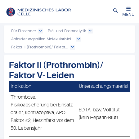
Close
MENU
Für Einsender
Prä- und Postanalytik
Anforderungshilfen Molekularbiol...
Faktor II (Prothrombin)/ Faktor...
Faktor II (Prothrombin)/
Faktor V- Leiden
Indikation
Untersuchungsmaterial
Thrombose,
Risikoabsicherung bei Einsatz
EDTA- bzw. Vollblut
oraler, Kontrazeptiva, APC-
(kein Heparin-Blut)
Faktor ≤2, Herzinfarkt vor dem
50. Lebensjahr