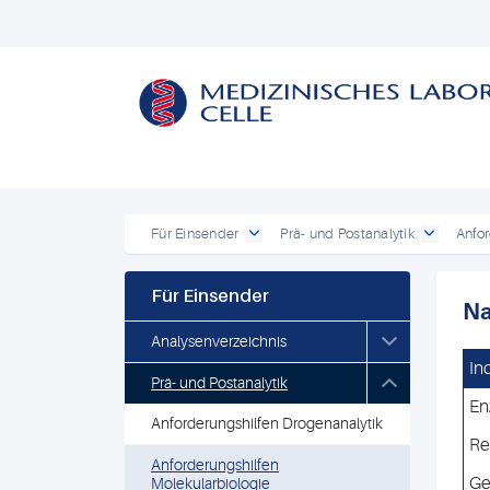
Für Einsender
Prä- und Postanalytik
Anfor
Für Einsender
Na
Analysenverzeichnis
In
Prä- und Postanalytik
En
Anforderungshilfen Drogenanalytik
Ret
Anforderungshilfen
Ge
Molekularbiologie