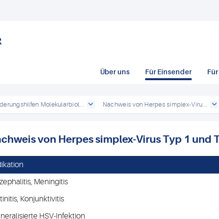
Über uns
Für Einsender
Für
derungshilfen Molekularbiol...
Nachweis von Herpes simplex-Viru...
chweis von Herpes simplex-Virus Typ 1 und 
dikation
zephalitis, Meningitis
initis, Konjunktivitis
neralisierte HSV-Infektion