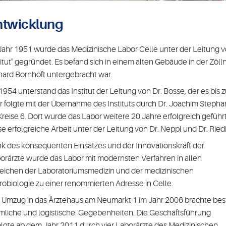
ntwicklung
Jahr 1951 wurde das Medizinische Labor Celle unter der Leitung vo
titut" gegründet. Es befand sich in einem alten Gebäude in der Zöl
hard Bornhöft untergebracht war.
1954 unterstand das Institut der Leitung von Dr. Bosse, der es bis
r folgte mit der Übernahme des Instituts durch Dr. Joachim Stephan
Kreise 6. Dort wurde das Labor weitere 20 Jahre erfolgreich gefüh
se erfolgreiche Arbeit unter der Leitung von Dr. Neppl und Dr. Ried
k des konsequenten Einsatzes und der Innovationskraft der
orärzte wurde das Labor mit modernsten Verfahren in allen
eichen der Laboratoriumsmedizin und der medizinischen
robiologie zu einer renommierten Adresse in Celle.
 Umzug in das Ärztehaus am Neumarkt 1 im Jahr 2006 brachte bes
mliche und logistische Gegebenheiten. Die Geschäftsführung
olgte ab dem Jahr 2011 durch vier Laborärzte des Medizinischen