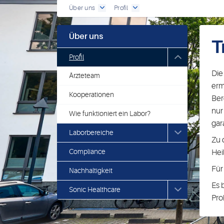
Über uns
Profil
Über uns
T
Profil
Die
Ärzteteam
erm
Kooperationen
Ber
nur
Wie funktioniert ein Labor?
gar
Laborbereiche
Zu 
Compliance
Hei
Für
Nachhaltigkeit
Es 
Sonic Healthcare
Pro