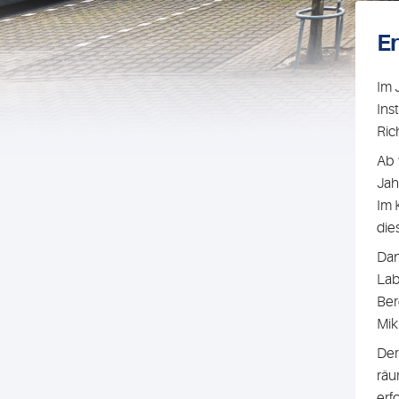
E
Im 
Ins
Ric
Ab 
Jah
Im 
die
Dan
Lab
Ber
Mik
Der
räu
erf