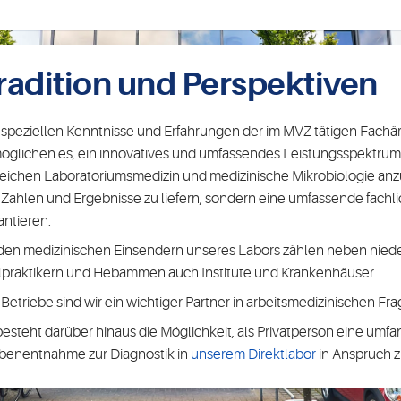
radition und Perspektiven
 speziellen Kenntnisse und Erfahrungen der im MVZ tätigen Fachä
öglichen es, ein innovatives und umfassendes Leistungsspektru
eichen Laboratoriumsmedizin und medizinische Mikrobiologie anzu
 Zahlen und Ergebnisse zu liefern, sondern eine umfassende fachl
antieren.
den medizinischen Einsendern unseres Labors zählen neben nied
lpraktikern und Hebammen auch Institute und Krankenhäuser.
 Betriebe sind wir ein wichtiger Partner in arbeitsmedizinischen Fr
besteht darüber hinaus die Möglichkeit, als Privatperson eine umf
benentnahme zur Diagnostik in
unserem Direktlabor
in Anspruch 