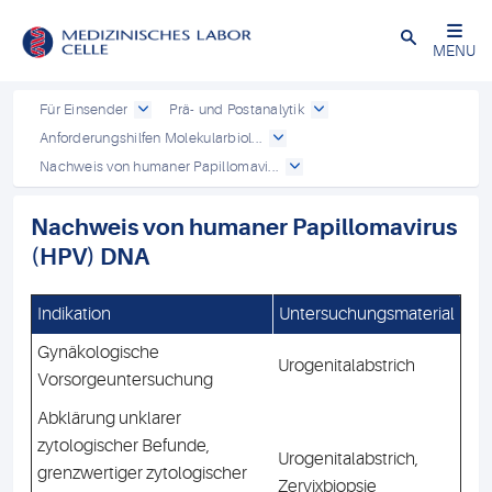
Close
MENU
Für Einsender
Prä- und Postanalytik
Anforderungshilfen Molekularbiol...
Nachweis von humaner Papillomavi...
Nachweis von humaner Papillomavirus
(HPV) DNA
Indikation
Untersuchungsmaterial
Gynäkologische
Urogenitalabstrich
Vorsorgeuntersuchung
Abklärung unklarer
zytologischer Befunde,
Urogenitalabstrich,
grenzwertiger zytologischer
Zervixbiopsie