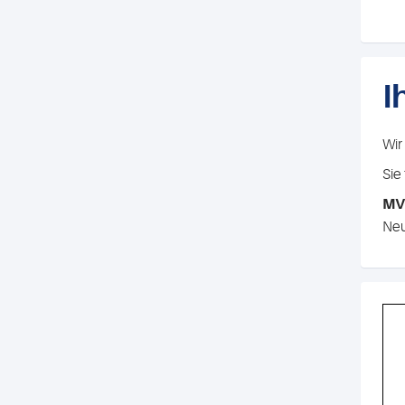
I
Wir
Sie
MVZ
Neu