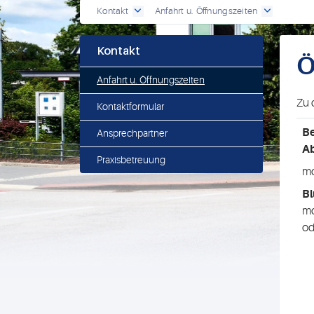
Kontakt
Anfahrt u. Öffnungszeiten
Kontakt
Ö
Anfahrt u. Öffnungszeiten
Zu 
Kontaktformular
B
Ansprechpartner
A
Praxisbetreuung
mo
B
mo
od