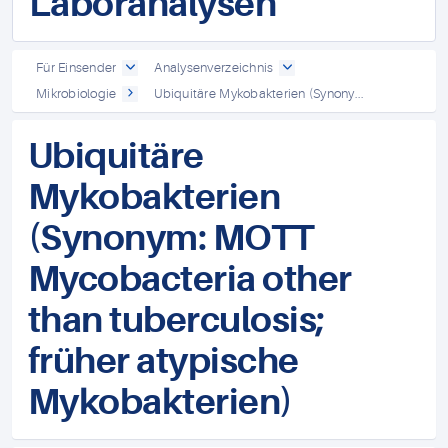
Laboranalysen
Für Einsender
Analysenverzeichnis
Mikrobiologie
Ubiquitäre Mykobakterien (Synony...
Ubiquitäre
Mykobakterien
(Synonym: MOTT
Mycobacteria other
than tuberculosis;
früher atypische
Mykobakterien)